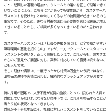
ことに起因した退職の増加や、クレームとの違いを正しく理解できて
いないことによる、こちらに非があっても従業員から「カスタマーハ
ラスメントを受けた」と申告してくるなどの諸問題が起きているのも
事実です。そのため、更なる対策を講じる必要性を感じる施設が増え
てきていることから、ご相談が多くなってきているのだと思われま
す。
カスタマーハラスメントは「社員の尊厳を傷つけ、安全で働きやすい
職場環境の悪化を招くもの」ですが、一方でクレームとカスタマーハ
ラスメントの違いを、正しく理解したうえで、これからも、お客さま
からのご意見やご要望に対し、真摯に対応していく姿勢は変えないこ
とも大切です。
そして研修や講演は、一度行ったから対策は万全という訳ではなく、
法整備の進捗や実情に合わせ、継続的なブラッシュアップが必要で
す。
特に採用が困難で、人手不足が前提の施設にとって、限られた人員で
対応していかなければならない条件下では、これらを整備することが
当たり前の状況となってきました。
対策が不十分な施設こそ、社員に対しハラスメントをしていることに