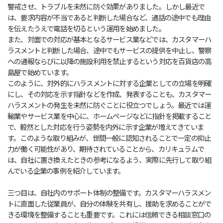
警戒させ、トラブルを未然に防ぐ効果がありました。しかし最近で
は、要求内容が不当であると判断した場合など、通話の途中でも理由
を伝えたうえで電話を切るという運用を始めました。
また、対面での対応が基本となるサービス業などでは、カスタマーハ
ラスメントと判断した場合、途中でもサービスの提供を中止し、警察
への通報ならびに以降の施設利用を禁止するという対応を百貨店の高
島屋で始めています。
このように、対外的にハラスメントに対する企業としての立場を明確
にし、その対応を示す指針などを作成、発表することも、カスタマー
ハラスメントの発生を未然に防ぐことに役立つでしょう。最近では運
輸業やサービス業を中心に、ホームページなどに指針を掲載すること
で、毅然とした対応を行う姿勢を内外に示す企業が増えてきていま
す。このような取り組みが、世間一般に認知されることで一定の抑止
力が働く可能性があり、期待されていることから、カリキュラムで
は、自社に置き換えたときの参考になるよう、実際に先行して取り組
んでいる企業の事例を紹介しています。
三つ目は、自社内のサポート体制の整備です。カスタマーハラスメン
トに直面した従業員が、自分の体験を共有し、援助を求めることがで
きる環境を整備することも重要です。これには信頼できる相談窓口の