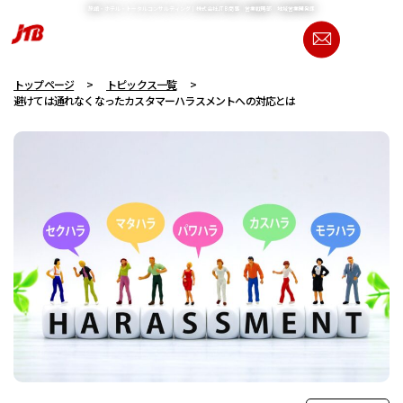
旅館・ホテル・トータルコンサルティング｜株式会社JTB商事 営業戦略部 地域営業開発課
資料請求
営業戦略部 地域営業開発課
トップページ
トピックス一覧
避けては通れなくなったカスタマーハラスメントへの対応とは