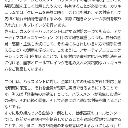
基礎知識を正しく理解したうえで、共有することが必要です。 カリキ
ュラムでは「クレームを未然に防ぐ」ことにも触れ、その対策として
先ほど触れた傾聴を習得するため、実際に起きたクレーム事例を取り
入れたロールプレイングを行います。
さらに、カスタマーハラスメントに対する対処の一つでもある、アサ
ーティブコミュニケーション（相手の立場を尊重しつつも、自分の意
見・感情・主張も大切にして、その場にふさわしい言い方で相手に伝
えること）の活用も学びます。このように、アサーティブコミュニケ
ーションの活用を加えることで、初期対応や事例対応から対処法を身
に付ける、座学とロールプレイングを組み入れた実践的なカリキュラ
ムをご提案しています。
二つ目は、ハラスメントに対し、企業としての明確な方針と対応手順
を明確に策定し、それを全員が理解し実行できるようにすることで
す。例えば「発生時の対処法」として、ハラスメントが発生した場合
の報告、それに続く調査、そして必要に応じ適切な対策を講じること
などです。
すでに取り組んでいる企業の一例として、首都高速のコールセンター
では、以前から通話内容を録音していることを通話の冒頭で告知する
ことで、相手側に「あまり問題のある発言は控えるようにしよう」と