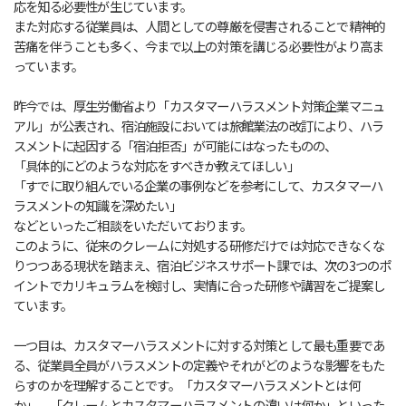
応を知る必要性が生じています。
また対応する従業員は、人間としての尊厳を侵害されることで精神的
苦痛を伴うことも多く、今まで以上の対策を講じる必要性がより高ま
っています。
昨今では、厚生労働省より「カスタマーハラスメント対策企業マニュ
アル」が公表され、宿泊施設においては旅館業法の改訂により、ハラ
スメントに起因する「宿泊拒否」が可能にはなったものの、
「具体的にどのような対応をすべきか教えてほしい」
「すでに取り組んでいる企業の事例などを参考にして、カスタマーハ
ラスメントの知識を深めたい」
などといったご相談をいただいております。
このように、従来のクレームに対処する研修だけでは対応できなくな
りつつある現状を踏まえ、宿泊ビジネスサポート課では、次の3つのポ
イントでカリキュラムを検討し、実情に合った研修や講習をご提案し
ています。
一つ目は、カスタマーハラスメントに対する対策として最も重要であ
る、従業員全員がハラスメントの定義やそれがどのような影響をもた
らすのかを理解することです。「カスタマーハラスメントとは何
か」、「クレームとカスタマーハラスメントの違いは何か」といった