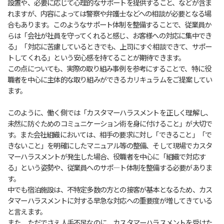
設置や、必要に応じて心理的なサポートを提供すること、などが含ま
れますが、内容によっては警察や弁護士などへの相談が必要となる場
合もあります。このようなサポート体制を整備することで、従業員か
らは「会社が社員を守ってくれると感じ、お客様への対応に集中でき
る」「対応に苦慮しているときでも、上司にすぐ相談できて、サポー
トしてくれる」という安心感を持てることが期待できます。
この点についても、実際の取り組み事例を参考にすることで、特に役
職者を中心に主体的な取り組みができるカリキュラムをご提案してい
ます。
このように、働く側では「カスタマーハラスメントを正しく理解し、
未然に防ぐためのコミュニケーション術を身に付けること」が大切で
す。また会社組織においては、相手の要求に対し「できること」「で
きないこと」を明確にしたマニュアル等の整備、そして現場でカスタ
マーハラスメントが発生した場合、役職者を中心に「組織で対応す
る」という姿勢や、従業員へのサポ―ト体制を整備する必要がありま
す。
中でも宿泊施設は、不特定多数の方との接客が基本となるため、カス
タマーハラスメントに対する早急な対応への重要度が増してきている
と言えます。
また、ただでさえ人手不足なのに、カスタマーハラスメントを受けた